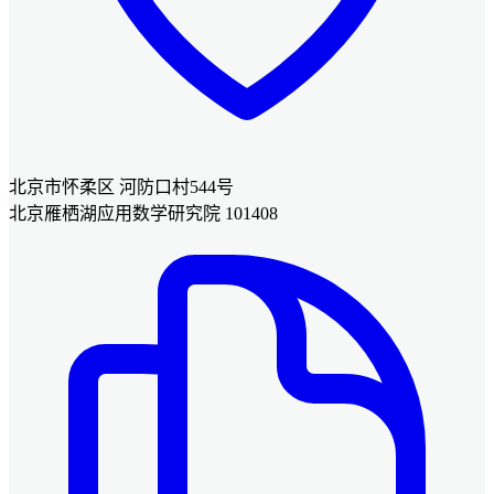
北京市怀柔区 河防口村544号
北京雁栖湖应用数学研究院 101408