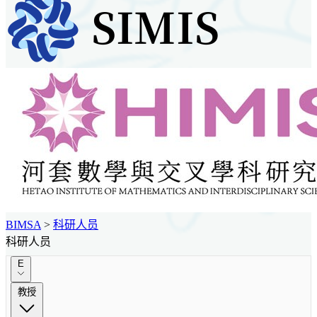
BIMSA
>
科研人员
科研人员
E
教授