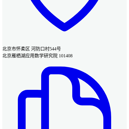
北京市怀柔区 河防口村544号
北京雁栖湖应用数学研究院 101408