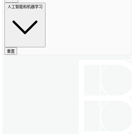
人工智能和机器学习
重置