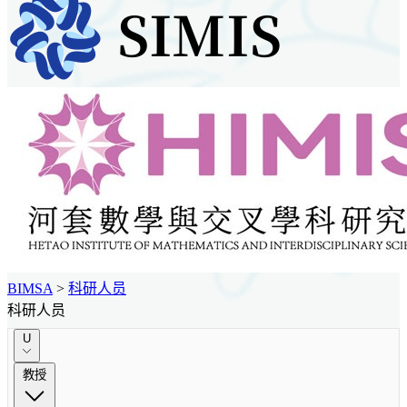
BIMSA
>
科研人员
科研人员
U
教授