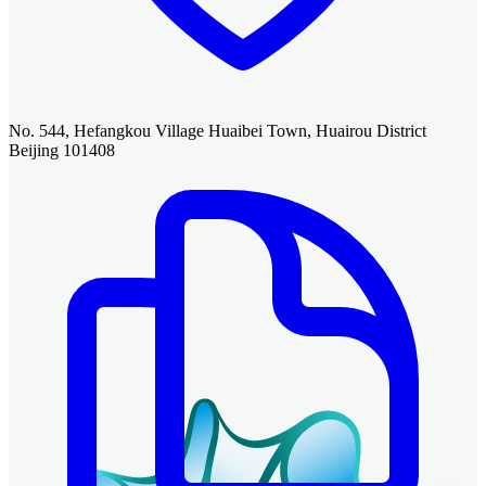
No. 544, Hefangkou Village Huaibei Town, Huairou District
Beijing 101408