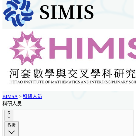
BIMSA
>
科研人员
科研人员
R
教授