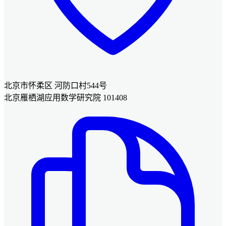
北京市怀柔区 河防口村544号
北京雁栖湖应用数学研究院 101408