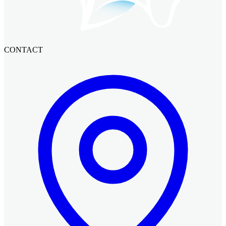
CONTACT