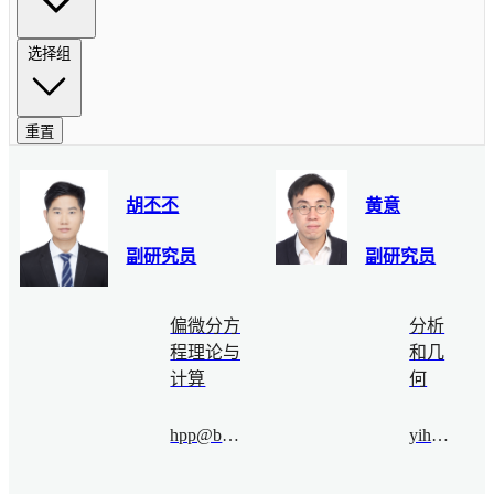
选择组
重置
胡丕丕
黄意
副研究员
副研究员
偏微分方
分析
程理论与
和几
计算
何
hpp@bimsa.cn
yihuang@bimsa.cn