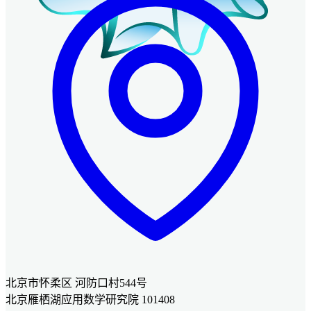
北京市怀柔区 河防口村544号
北京雁栖湖应用数学研究院 101408