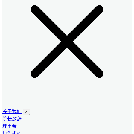
关于我们
>
院长致辞
理事会
协作机构