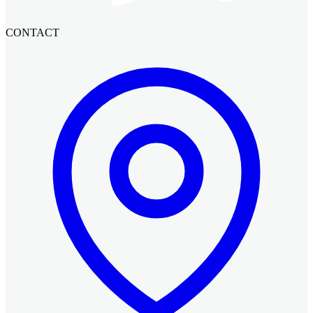
CONTACT