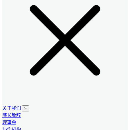
关于我们
>
院长致辞
理事会
协作机构