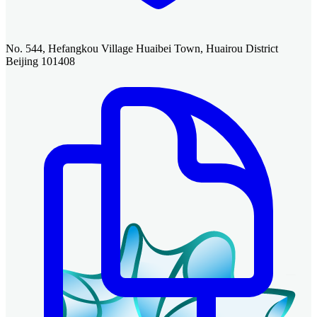
No. 544, Hefangkou Village Huaibei Town, Huairou District
Beijing 101408