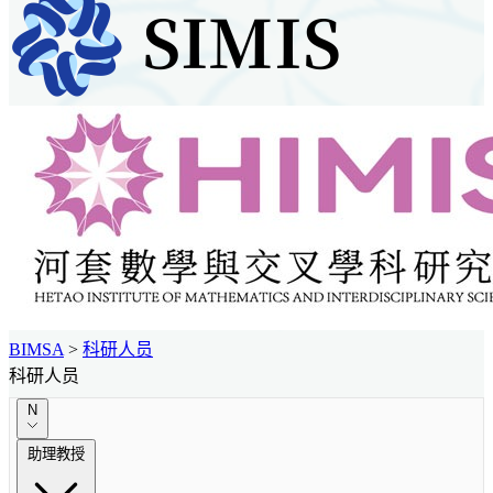
BIMSA
>
科研人员
科研人员
N
助理教授