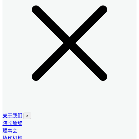
关于我们
>
院长致辞
理事会
协作机构