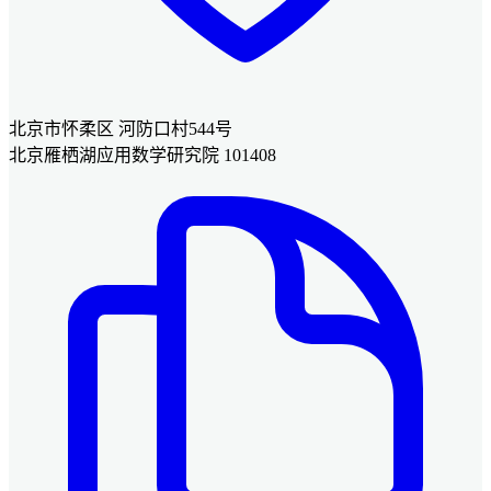
北京市怀柔区 河防口村544号
北京雁栖湖应用数学研究院 101408