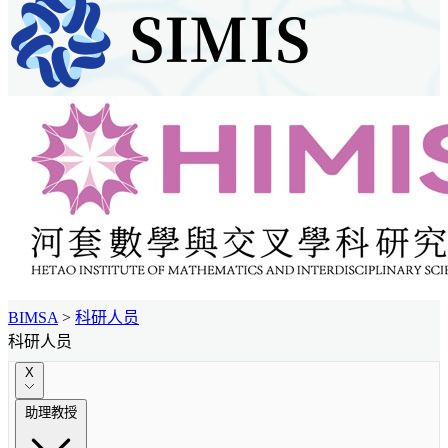
BIMSA
>
科研人员
科研人员
X
助理教授