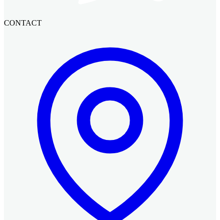
CONTACT