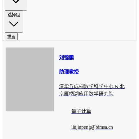
选择组
重置
刘锦鹏
助理教授
清华丘成桐数学科学中心 & 北
京雁栖湖应用数学研究院
量子计算
liujinpeng@bimsa.cn