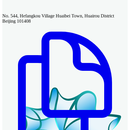
No. 544, Hefangkou Village Huaibei Town, Huairou District
Beijing 101408