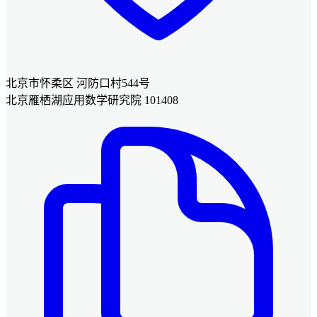
北京市怀柔区 河防口村544号
北京雁栖湖应用数学研究院 101408