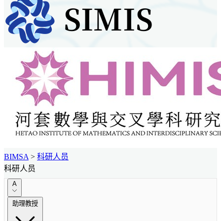
BIMSA
>
科研人员
科研人员
A
助理教授