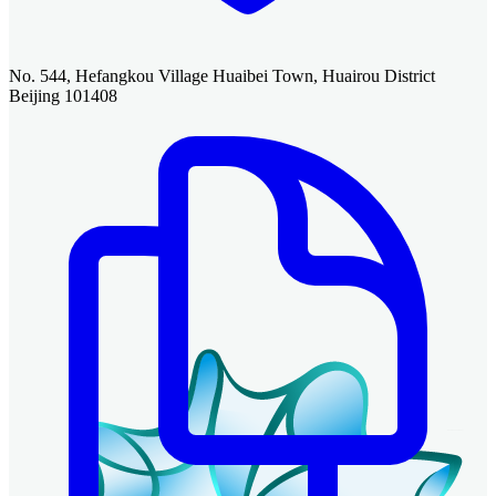
No. 544, Hefangkou Village Huaibei Town, Huairou District
Beijing 101408