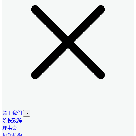
关于我们
>
院长致辞
理事会
协作机构