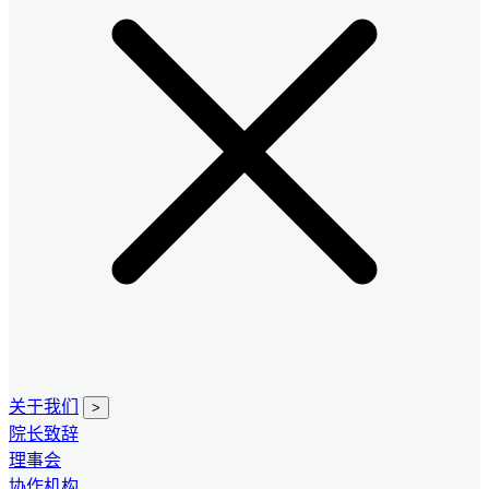
关于我们
>
院长致辞
理事会
协作机构