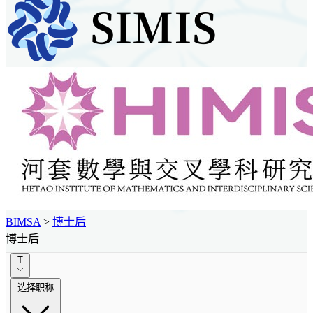
BIMSA
>
博士后
博士后
T
选择职称