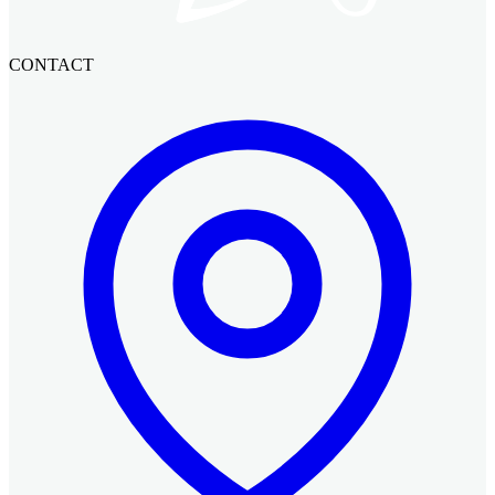
CONTACT