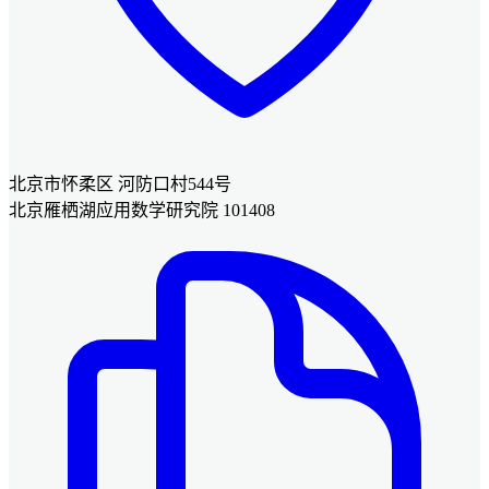
北京市怀柔区 河防口村544号
北京雁栖湖应用数学研究院 101408