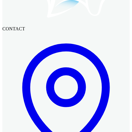
CONTACT