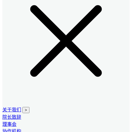
关于我们
>
院长致辞
理事会
协作机构