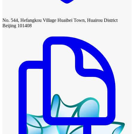
No. 544, Hefangkou Village Huaibei Town, Huairou District
Beijing 101408