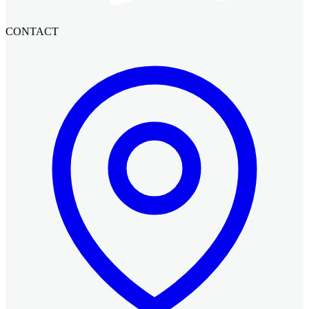
CONTACT