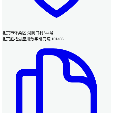
北京市怀柔区 河防口村544号
北京雁栖湖应用数学研究院 101408