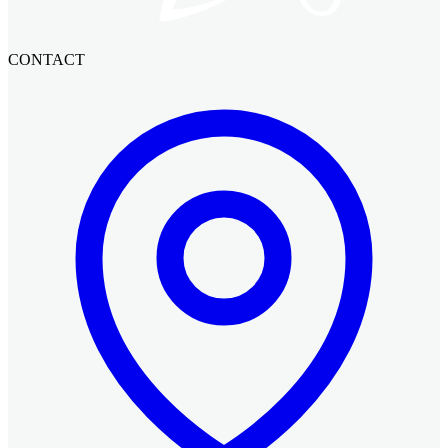
CONTACT