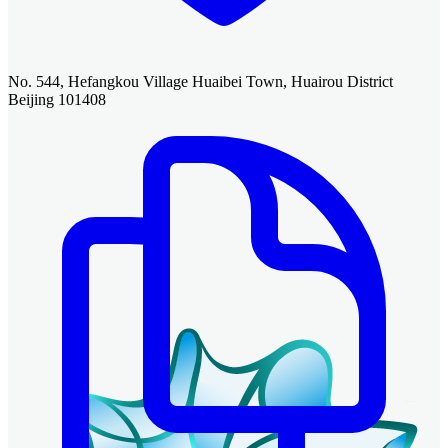
No. 544, Hefangkou Village Huaibei Town, Huairou District
Beijing 101408