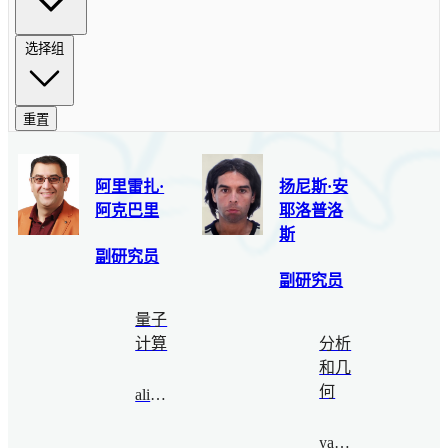
选择组
重置
阿里雷扎·
扬尼斯·安
阿克巴里
耶洛普洛
斯
副研究员
副研究员
量子
计算
分析
和几
何
alireza@bimsa.cn
yannis@bimsa.cn