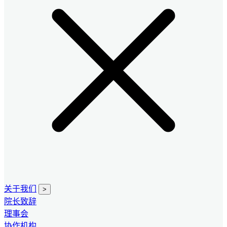
关于我们
>
院长致辞
理事会
协作机构