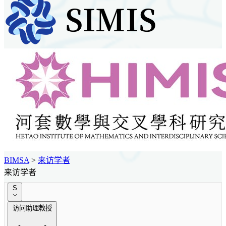
BIMSA
>
来访学者
来访学者
S
访问助理教授