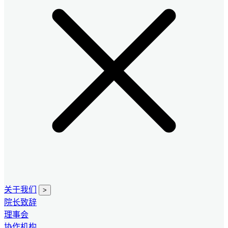
关于我们
>
院长致辞
理事会
协作机构