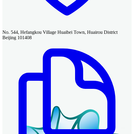
No. 544, Hefangkou Village Huaibei Town, Huairou District
Beijing 101408