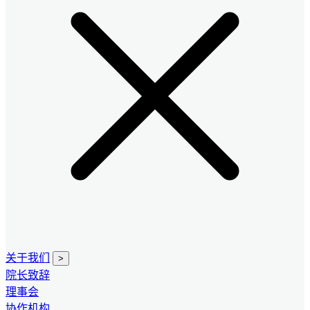
关于我们
>
院长致辞
理事会
协作机构