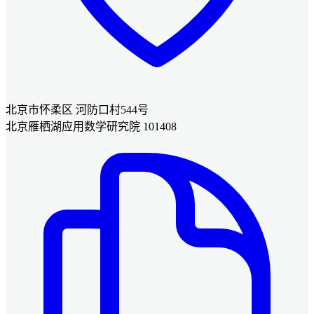
北京市怀柔区 河防口村544号
北京雁栖湖应用数学研究院 101408