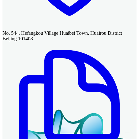
No. 544, Hefangkou Village Huaibei Town, Huairou District
Beijing 101408