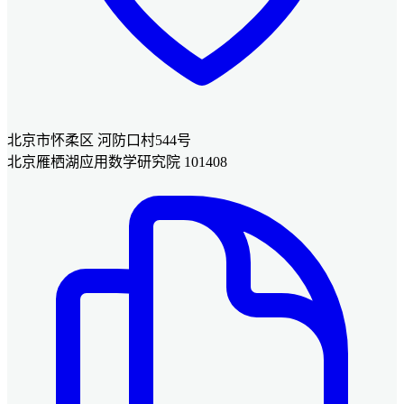
北京市怀柔区 河防口村544号
北京雁栖湖应用数学研究院 101408