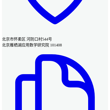
北京市怀柔区 河防口村544号
北京雁栖湖应用数学研究院 101408