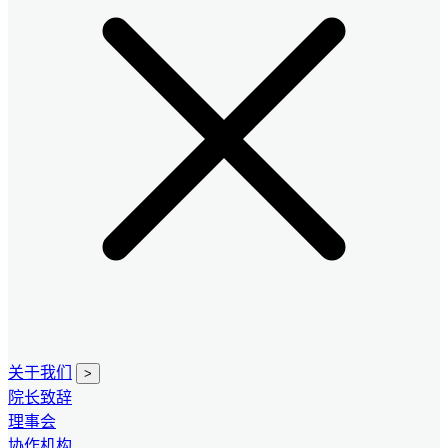
关于我们
>
院长致辞
理事会
协作机构