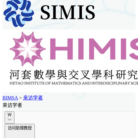
BIMSA
>
来访学者
来访学者
W
访问助理教授