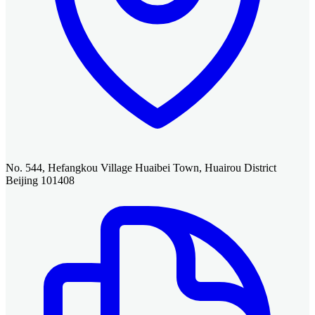
No. 544, Hefangkou Village Huaibei Town, Huairou District
Beijing 101408