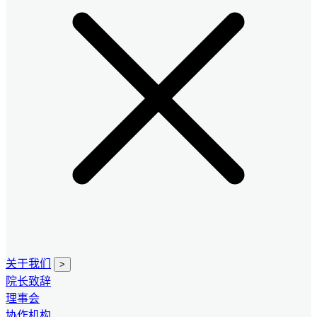
关于我们
>
院长致辞
理事会
协作机构