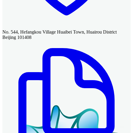
No. 544, Hefangkou Village Huaibei Town, Huairou District
Beijing 101408