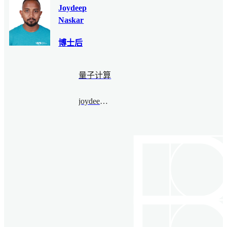
Joydeep
Naskar
博士后
量子计算
joydeepnaskar@bimsa.cn