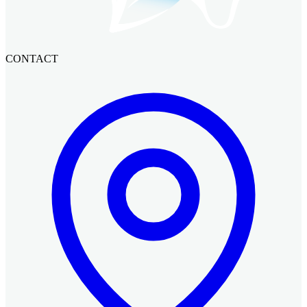
CONTACT