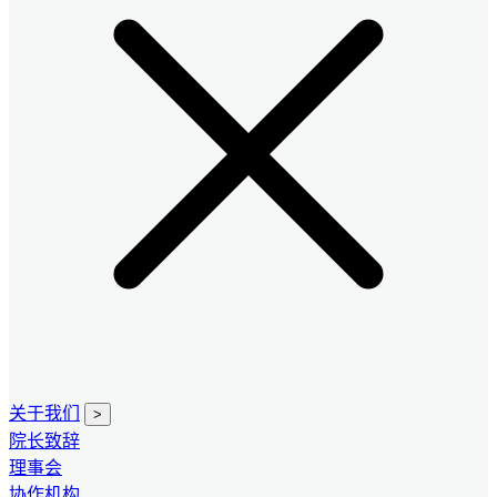
关于我们
>
院长致辞
理事会
协作机构