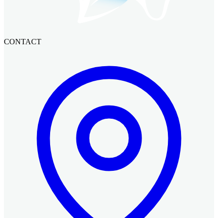
CONTACT