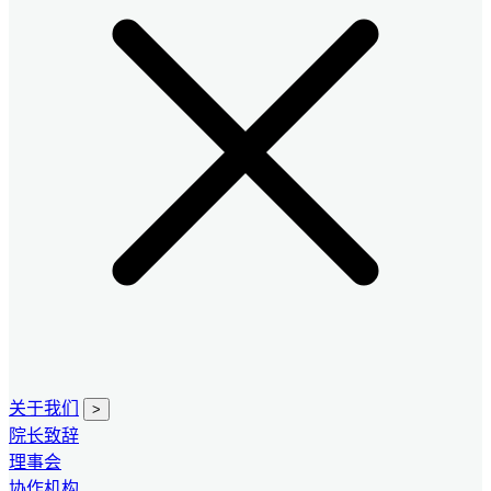
关于我们
>
院长致辞
理事会
协作机构