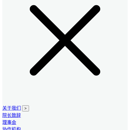
关于我们
>
院长致辞
理事会
协作机构