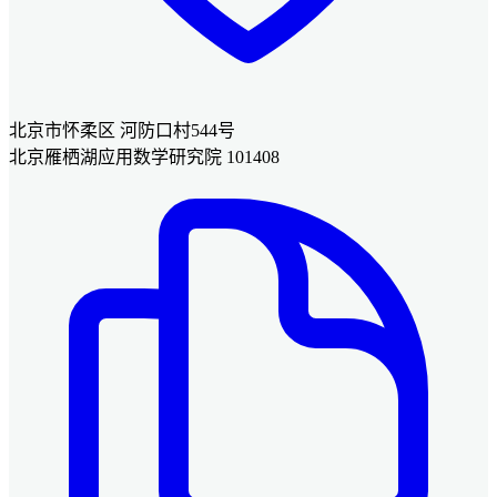
北京市怀柔区 河防口村544号
北京雁栖湖应用数学研究院 101408