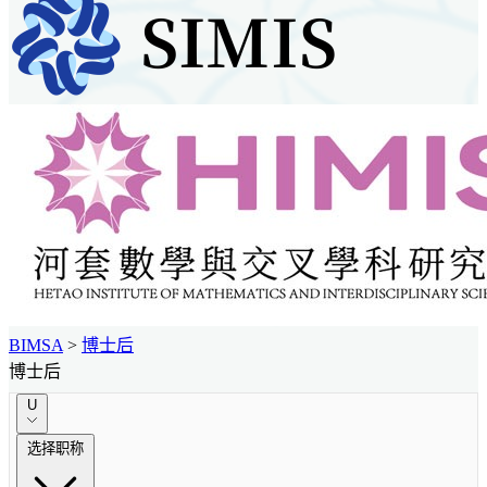
BIMSA
>
博士后
博士后
U
选择职称