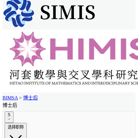
BIMSA
>
博士后
博士后
S
选择职称