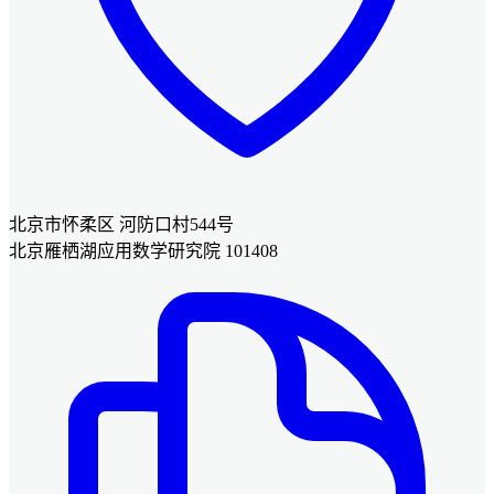
北京市怀柔区 河防口村544号
北京雁栖湖应用数学研究院 101408