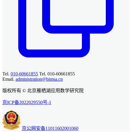
Tel.
010-60661855
Tel. 010-60661855
Email.
administration@bimsa.cn
版权所有 © 北京雁栖湖应用数学研究院
京ICP备2022029550号-1
京公网安备11011602001060