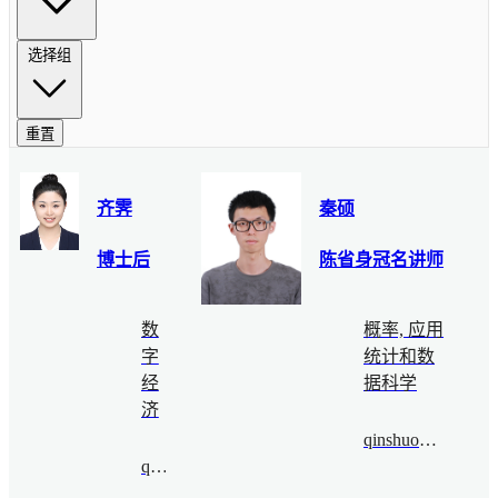
选择组
重置
齐霁
秦硕
博士后
陈省身冠名讲师
数
概率, 应用
字
统计和数
经
据科学
济
qinshuo@bimsa.cn
qiji@bimsa.cn