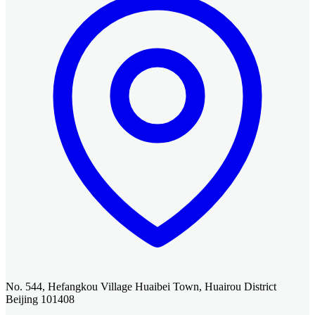
No. 544, Hefangkou Village Huaibei Town, Huairou District
Beijing 101408