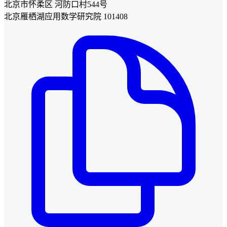
北京市怀柔区 河防口村544号
北京雁栖湖应用数学研究院 101408