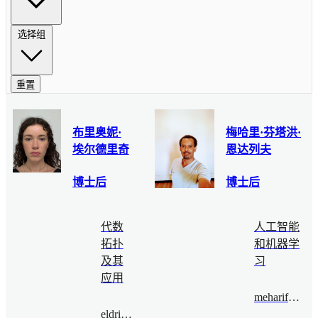
选择组
重置
布里奥妮·
梅哈里·芬塔洪·
埃尔德里奇
恩达列夫
博士后
博士后
代数
人工智能
拓扑
和机器学
及其
习
应用
meharifentahun@bimsa.cn
eldridge@bimsa.cn