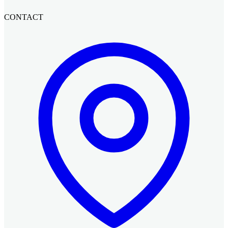
CONTACT