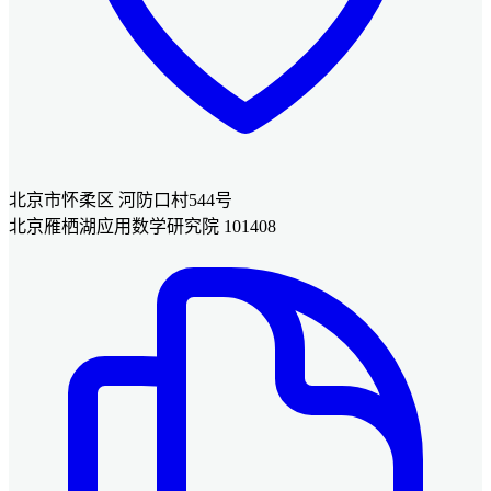
北京市怀柔区 河防口村544号
北京雁栖湖应用数学研究院 101408