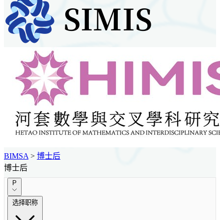
BIMSA
>
博士后
博士后
P
选择职称