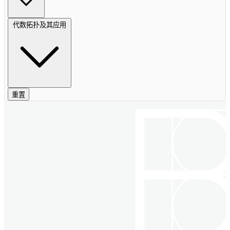
代数拓扑及其应用
重置