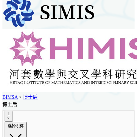
BIMSA
>
博士后
博士后
L
选择职称