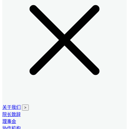
关于我们
>
院长致辞
理事会
协作机构