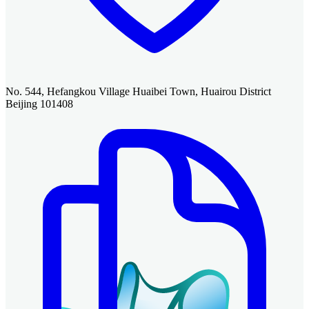
No. 544, Hefangkou Village Huaibei Town, Huairou District
Beijing 101408