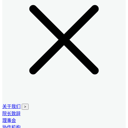
关于我们
>
院长致辞
理事会
协作机构