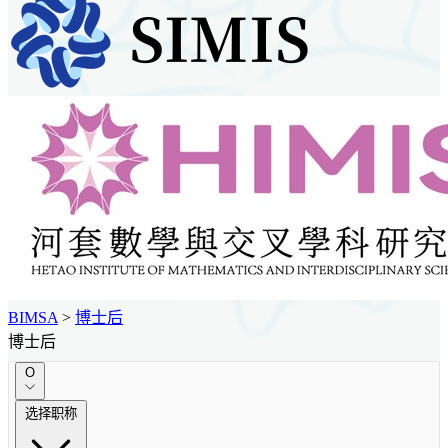
BIMSA
>
博士后
博士后
O
选择职称