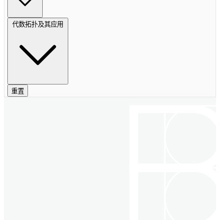
代数拓扑及其应用
重置