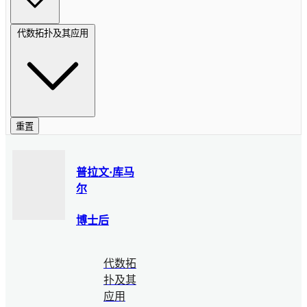
代数拓扑及其应用
重置
普拉文·库马
尔
博士后
代数拓
扑及其
应用