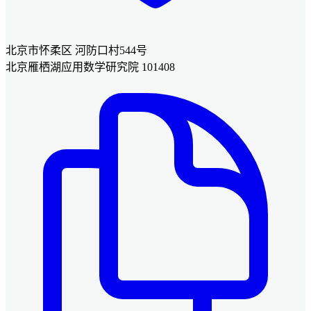
北京市怀柔区 河防口村544号
北京雁栖湖应用数学研究院 101408