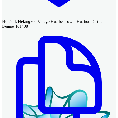
No. 544, Hefangkou Village Huaibei Town, Huairou District
Beijing 101408