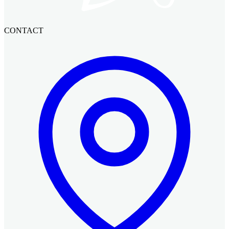
CONTACT