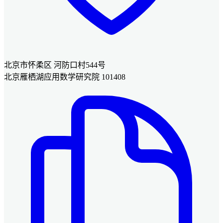
北京市怀柔区 河防口村544号
北京雁栖湖应用数学研究院 101408