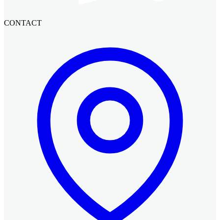
CONTACT