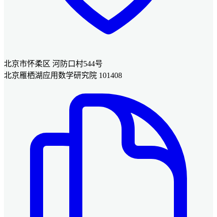
北京市怀柔区 河防口村544号
北京雁栖湖应用数学研究院 101408