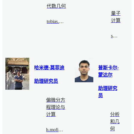
代数几何
量子
计算
tobias.Metzlaff@bimsa.cn
sming@bimsa.cn
哈米德·莫菲迪
普斯卡尔·
蒙达尔
助理研究员
助理研究
员
偏微分方
程理论与
计算
分析
和几
何
h.mofidi@bimsa.cn