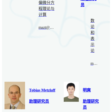
偏微分方
员
程理论与
计算
数
论
mazt@bimsa.cn
和
表
示
论
mak@bimsa.cn
Tobias Metzlaff
明爽
助理研究员
助理研究
员