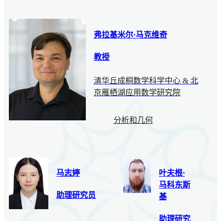
弗拉基米尔·马克维奇
教授
清华丘成桐数学科学中心 & 北
京雁栖湖应用数学研究院
分析和几何
马志婷
叶夫根·
马科东斯
助理研究员
基
助理研究