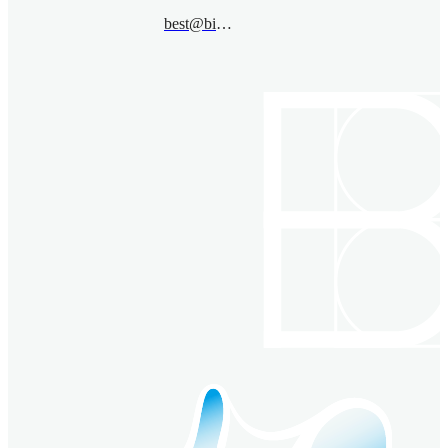
best@bimsa.cn