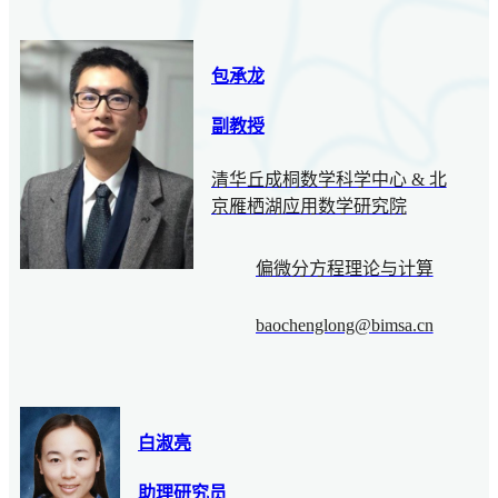
包承龙
副教授
清华丘成桐数学科学中心 & 北
京雁栖湖应用数学研究院
偏微分方程理论与计算
baochenglong@bimsa.cn
白淑亮
助理研究员