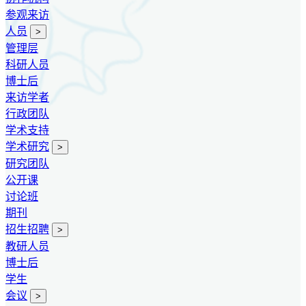
参观来访
人员
>
管理层
科研人员
博士后
来访学者
行政团队
学术支持
学术研究
>
研究团队
公开课
讨论班
期刊
招生招聘
>
教研人员
博士后
学生
会议
>