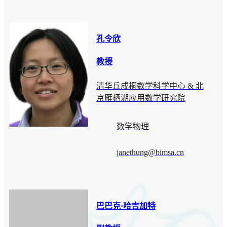
孔令欣
教授
清华丘成桐数学科学中心 & 北
京雁栖湖应用数学研究院
数学物理
janethung@bimsa.cn
巴巴克·哈吉加特