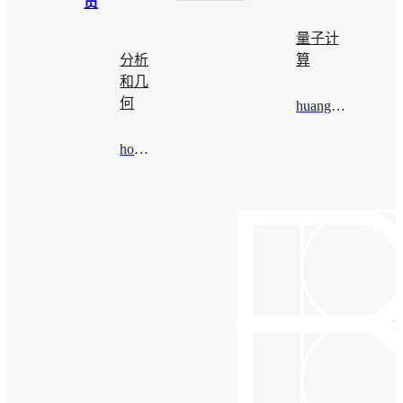
员
量子计
分析
算
和几
何
huanglinzhe@bimsa.cn
houqi@bimsa.cn