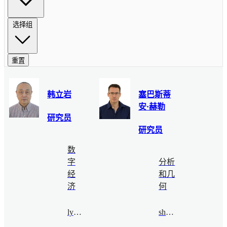
选择组
重置
韩立岩
塞巴斯蒂
安·赫勒
研究员
研究员
数
字
分析
经
和几
济
何
lyhan@bimsa.cn
sheller@bimsa.cn