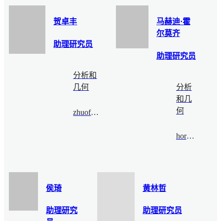
贺卓丰
马赫迪·霍
尔莫齐
助理研究员
助理研究员
分析和
几何
分析
和几
何
zhuofenghe@bimsa.cn
hormozi@bimsa.cn
侯琦
黄林哲
助理研究
助理研究员